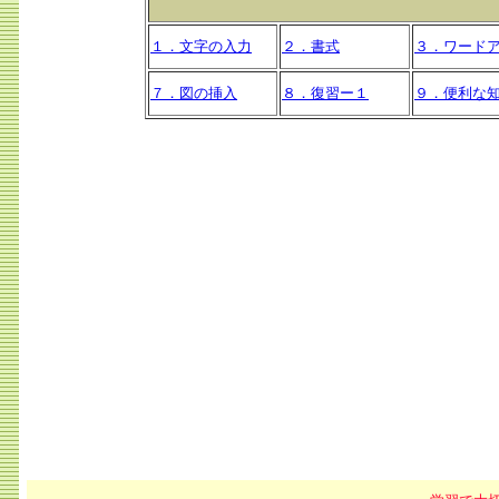
１．文字の入力
２．書式
３．ワード
７．図の挿入
８．復習ー１
９．便利な