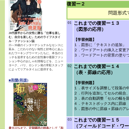
復習ー２
問題形式
01
これまでの復習ー１３
（図形の応用）
20代後半からの女性に贈る「仕事を楽し
む、自分を楽しむ」ためのライフスタイ
【学習例題】
ル・ファッション誌
１．図形に「テキストの追加」
25～30歳のインターナショナルなセンスに
富み、こだわりのない知性と好奇心にあふ
２．ワードアートの挿入と変更
れたワーキングウーマンたちに、本当のリ
３．ワードアートの背景の塗り
ッチを追求するための女性像や最新ファッ
ション中心のおしゃれ情報などを、ニュー
ヨーク、パリ、ロンドン発の常駐スタッフ
02
これまでの復習ー１４
によってリアルタイムに提供する。
（表・罫線の応用）
■和樂(和楽)
【学習例題】
１．表サイズを調整して段落の
２．行列を追加してセルの統合
３．表の自動調整「セルの幅を
４．テキストボックス内に罫線
５．図形の中に罫線＋罫線のア
03
これまでの復習ー１５
（フィールドコード・ワー
最大23%オフ。定期購読の特典として「和