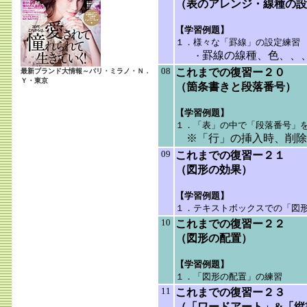
（表のアレンジ・線種の設
【学習例題】
１．様々な「罫線」の設定練習
罫線の線種、色、、
・
08
これまでの復習ー２０
最新ブランド大情報～パリ・ミラノ・Ｎ．
Ｙ・東京
（箇条書きと段落番号）
【学習例題】
１．「表」の中で「段落番号」
※「行」の挿入時、削除
09
これまでの復習ー２１
（図形の効果）
【学習例題】
１．テキストボックスでの「図
10
これまでの復習ー２２
（図形の配置）
【学習例題】
１．
「図形の配置」の練習
11
これまでの復習ー２３
（「ワードアート」&「縦