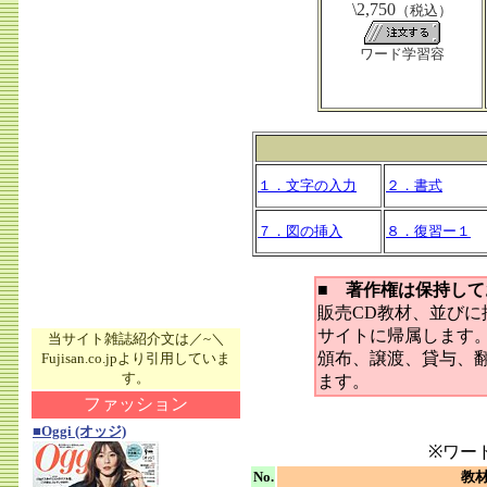
\2,750
（税込）
ワード学習容
１．文字の入力
２．書式
７．図の挿入
８．復習ー１
■ 著作権は保持して
販売CD教材、並び
サイトに帰属します
当サイト雑誌紹介文は／~＼
頒布、譲渡、貸与、
Fujisan.co.jpより引用していま
す。
ます。
ファッション
■Oggi (オッジ)
※ワー
No.
教