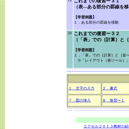
19
これまでの復習ー３１
（表---ある部分の罫線を
【学習例題】
１．ある部分の罫線を移動
20
これまでの復習ー３２
（「表」での｛計算｝と｛
【学習例題】
１．「表」での｛計算｝と｛並
※「レイアウト（表ツール）」
１．文字の入力
２．書式
７．図の挿入
８．復習ー１
エクセル２０１３教材の紹