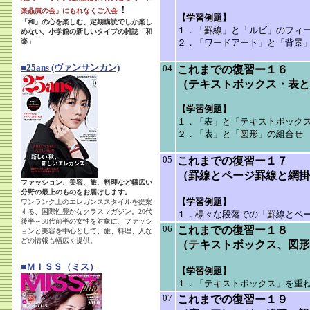
！
楽贔屓の会」にもれなくご入会
【学習例題】
「和」の心を楽しむ、定期購読でしか楽し
１．「罫線」と「ルビ」のフィ
めない、小学館の新しいタイプの雑誌「和
楽」
２．「ワードアート」と「背景
■25ans (ヴァンサンカン)
04
これまでの復習ー１６
（テキストボックス・表と
【学習例題】
１．「表」と「テキストボック
２．「表」と「図形」の組合せ
05
これまでの復習ー１７
（罫線とページ罫線と網掛
ファッション、美容、旅、料理など幅広い
分野の最上のものをお届けします。
【学習例題】
ワンランク上のエレガンススタイルを提案
する、国際性豊かなクラスマガジン。20代
１．様々な段落での「罫線とペ
後半～30代前半の女性を対象に、ファッシ
06
これまでの復習ー１８
ョンと美容を中心として、旅、料理、人な
どの情報も幅広く提供。
（テキストボックス、図形
■ＭＩＳＳ（ミス）
【学習例題】
１．「テキストボックス」を重
07
これまでの復習ー１９